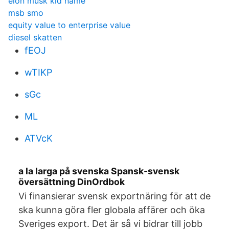
elon musk kid name
msb smo
equity value to enterprise value
diesel skatten
fEOJ
wTIKP
sGc
ML
ATVcK
a la larga på svenska Spansk-svensk
översättning DinOrdbok
Vi finansierar svensk exportnäring för att de
ska kunna göra fler globala affärer och öka
Sveriges export. Det är så vi bidrar till jobb