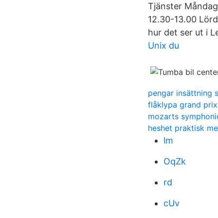
Tjänster Måndag
12.30-13.00 Lörd
hur det ser ut i
Unix du
pengar insättning 
flåklypa grand pri
mozarts symphoni
heshet praktisk me
lm
OqZk
rd
cUv