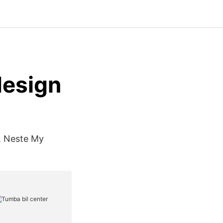
design
l. Neste My