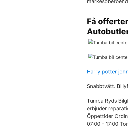
märkesoberoende b
Få offerte
Autobutle
Harry potter joh
Snabbtvätt. Billy
Tumba Ryds Bilgl
erbjuder reparat
Öppettider Ordin
07:00 – 17:00 Tor