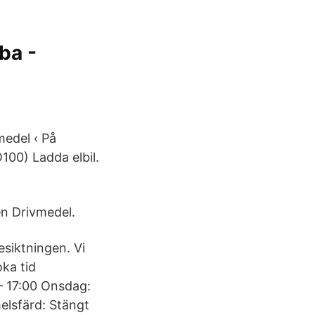
.
ba -
vmedel ‹ På
100) Ladda elbil.
nen Drivmedel.
esiktningen. Vi
ka tid
– 17:00 Onsdag:
melsfärd: Stängt