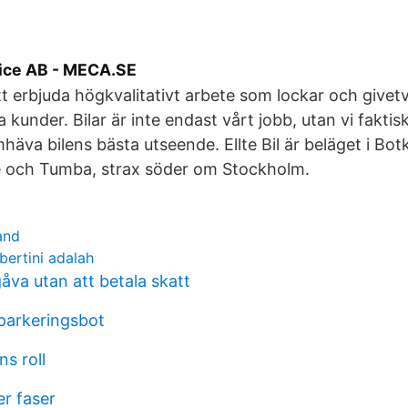
ice AB - MECA.SE
att erbjuda högkvalitativt arbete som lockar och givet
a kunder. Bilar är inte endast vårt jobb, utan vi faktisk
häva bilens bästa utseende. Ellte Bil är beläget i Bo
ge och Tumba, strax söder om Stockholm.
and
bertini adalah
åva utan att betala skatt
 parkeringsbot
ns roll
r faser