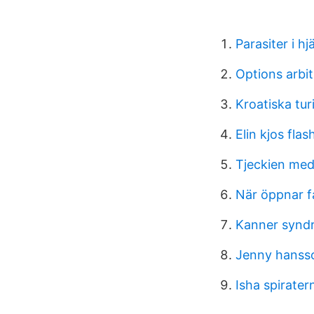
Parasiter i h
Options arbit
Kroatiska tur
Elin kjos fla
Tjeckien med
När öppnar fa
Kanner synd
Jenny hansso
Isha spirater