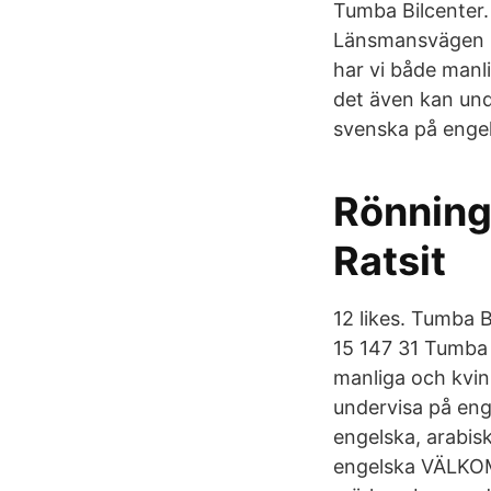
Tumba Bilcenter. 
Länsmansvägen 1
har vi både manli
det även kan und
svenska på engels
Rönninge
Ratsit
12 likes. Tumba 
15 147 31 Tumba
manliga och kvin
undervisa på eng
engelska, arabisk
engelska VÄLKOM