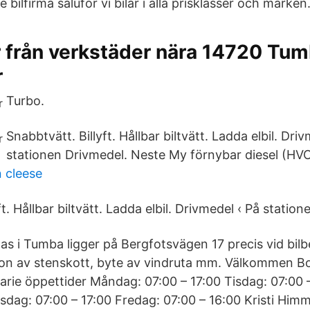
ilfirma saluför vi bilar i alla prisklasser och märken
r från verkstäder nära 14720 Tum
r
Turbo.
Snabbtvätt. Billyft. Hållbar biltvätt. Ladda elbil. Dri
stationen Drivmedel. Neste My förnybar diesel (HVO
n cleese
ft. Hållbar biltvätt. Ladda elbil. Drivmedel ‹ På statio
as i Tumba ligger på Bergfotsvägen 17 precis vid bilb
ion av stenskott, byte av vindruta mm. Välkommen Bo
arie öppettider Måndag: 07:00 – 17:00 Tisdag: 07:00 
sdag: 07:00 – 17:00 Fredag: 07:00 – 16:00 Kristi Him