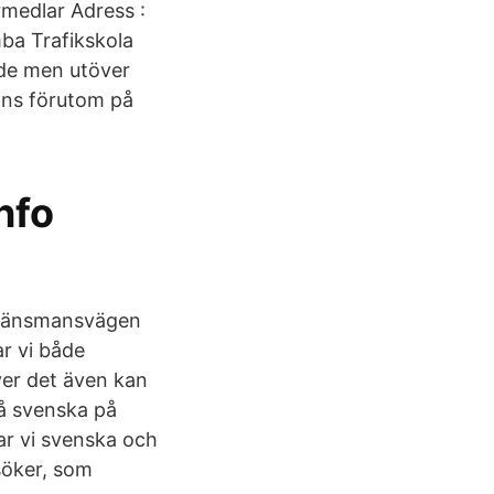
rmedlar Adress :
a Trafikskola
nde men utöver
nns förutom på
nfo
: Länsmansvägen
r vi både
ver det även kan
på svenska på
tar vi svenska och
söker, som