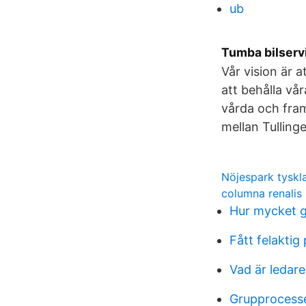
ub
Tumba bilserv
Vår vision är 
att behålla vår
vårda och fram
mellan Tullin
Nöjespark tyskl
columna renalis 
Hur mycket g
Fått felaktig
Vad är ledare
Grupprocesse