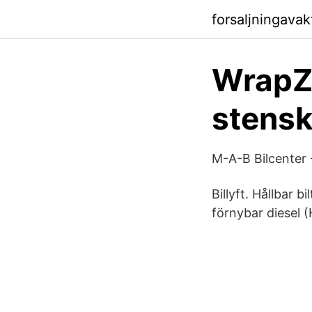
forsaljningava
WrapZo
stensk
M-A-B Bilcenter 
Billyft. Hållbar 
förnybar diesel 