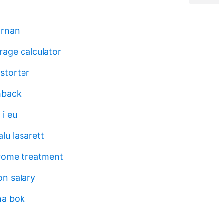
järnan
rage calculator
istorter
shback
 i eu
lu lasarett
rome treatment
n salary
na bok