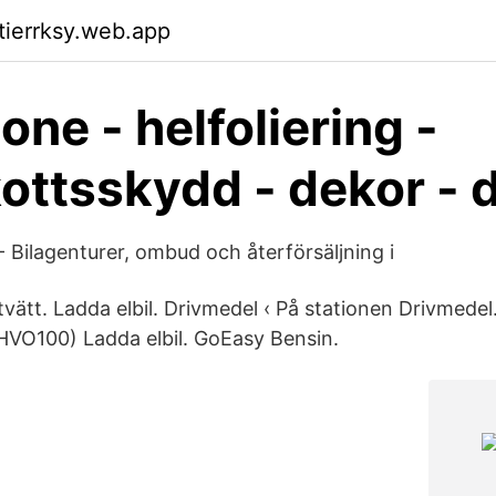
ktierrksy.web.app
ne - helfoliering -
ottsskydd - dekor - 
- Bilagenturer, ombud och återförsäljning i
biltvätt. Ladda elbil. Drivmedel ‹ På stationen Drivmede
(HVO100) Ladda elbil. GoEasy Bensin.