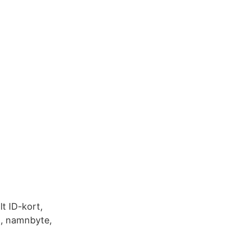
lt ID-kort,
id, namnbyte,