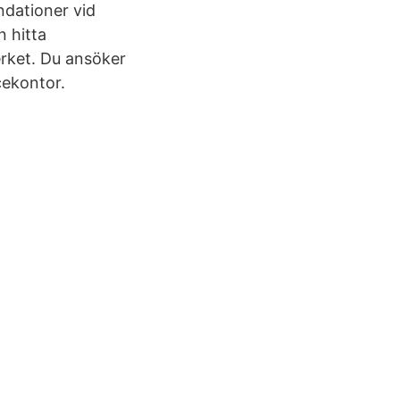
ndationer vid
 hitta
erket. Du ansöker
cekontor.