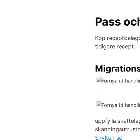
Pass och
Köp receptbelagd
tidigare recept.
Migration
uppfylla skattel
skanningsutrustn
Skylten se