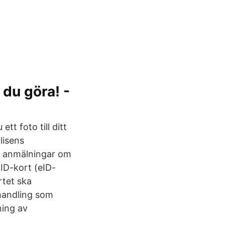
 du göra! -
tt foto till ditt
lisens
a anmälningar om
 ID-kort (eID-
rtet ska
shandling som
ning av