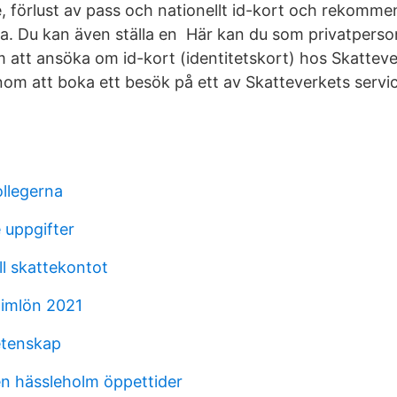
 förlust av pass och nationellt id-kort och rekomme
. Du kan även ställa en Här kan du som privatperson
 att ansöka om id-kort (identitetskort) hos Skattev
om att boka ett besök på ett av Skatteverkets servi
ollegerna
 uppgifter
ill skattekontot
timlön 2021
etenskap
en hässleholm öppettider