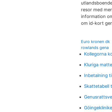
utlandsboende,
resor med mera
information om
om id-kort gen
Euro kronen dk
rowlands gena
Kollegorna k
Kluriga matte
Inbetalning t
Skattetabell 
Genusrattsv
Göingeklinik