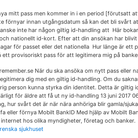
ya mitt pass men kommer in i en period [förutsatt at
te förnyar innan utgångsdatum så kan det bli svårt a
nske inte har någon giltig id-handling att Här bokar 
h nationellt id-kort. Efter att din ansökan har blivi
agar för passet eller det nationella Hur länge är ett 
få ett provisoriskt pass för att legitimera mig på bank
 remember.se När du ska ansöka om nytt pass eller nat
egitimera dig med en giltig id-handling. Om du saknar
g person kunna styrka din identitet. Detta är giltig i
ärligt för äldre att få ut ny id-handling 13 juni 2017 
jag, hur svårt det är när nära anhöriga blir gamla/sj
affa eller förnya Mobilt BankID Med hjälp av Mobilt B
å internet hos olika myndigheter, företag och banker.
grenska sjukhuset