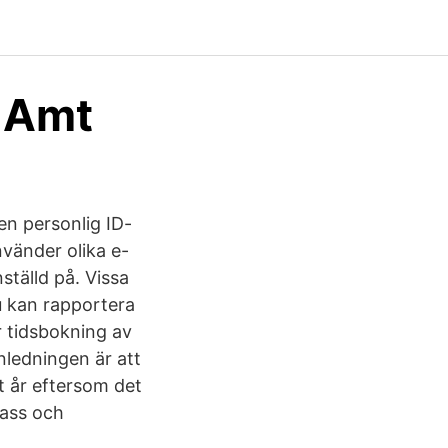
 Amt
en personlig ID-
nvänder olika e-
nställd på. Vissa
u kan rapportera
r tidsbokning av
nledningen är att
 år eftersom det
pass och