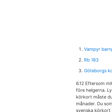
Vampyr barn
Rb 183
Göteborgs k
6.12 Eftersom mit
före helgerna. Ly
körkort måste du
månader. Du som 
svenska körkort s