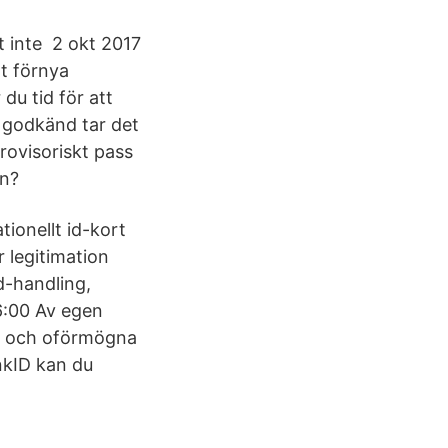
t inte 2 okt 2017
tt förnya
du tid för att
t godkänd tar det
provisoriskt pass
en?
ionellt id-kort
 legitimation
d-handling,
06:00 Av egen
uka och oförmögna
ankID kan du