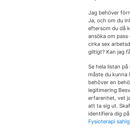
Jag behöver förn
Ja, och om du in
eftersom du då ka
ansöka om pass oc
cirka sex arbetsd
giltigt? Kan jag 
Se hela listan på
måste du kunna l
behöver en behöri
legitimering Besv
erfarenhet, vet 
att ta sig ut. Sk
identifiera dig p
Fysioterapi sahl