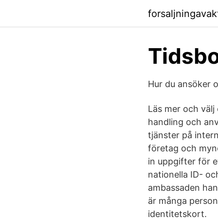
forsaljningava
Tidsbo
Hur du ansöker o
Läs mer och välj
handling och anv
tjänster på intern
företag och mynd
in uppgifter för 
nationella ID- o
ambassaden hante
är många persone
identitetskort.