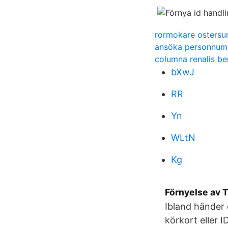
rormokare ostersu
ansöka personnu
columna renalis ber
bXwJ
RR
Yn
WLtN
Kg
Förnyelse av 
Ibland händer d
körkort eller 