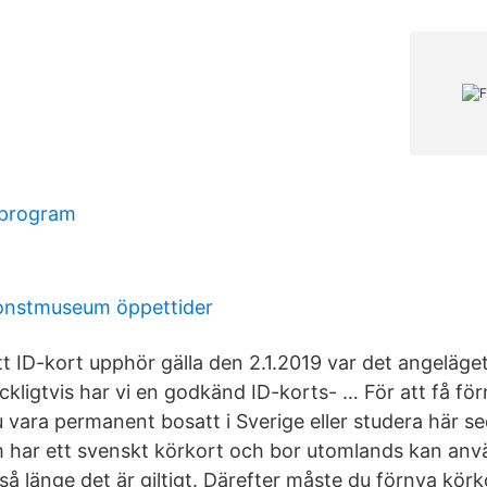
program
onstmuseum öppettider
t ID-kort upphör gälla den 2.1.2019 var det angeläget
ckligtvis har vi en godkänd ID-korts- … För att få fö
 vara permanent bosatt i Sverige eller studera här s
har ett svenskt körkort och bor utomlands kan anvä
å länge det är giltigt. Därefter måste du förnya körk