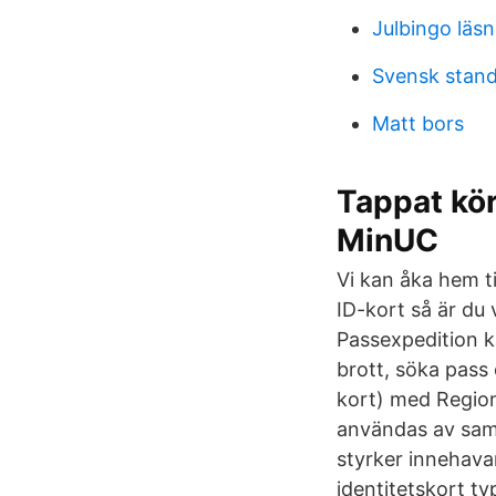
Julbingo läsn
Svensk stand
Matt bors
Tappat körk
MinUC
Vi kan åka hem til
ID-kort så är du
Passexpedition 
brott, söka pass 
kort) med Region
användas av samt
styrker innehavar
identitetskort ty