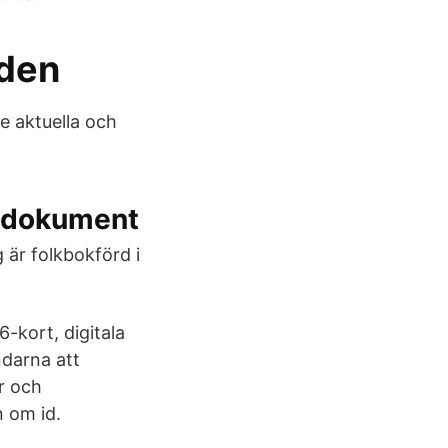
lden
e aktuella och
tsdokument
 är folkbokförd i
6-kort, digitala
ndarna att
r och
n om id.