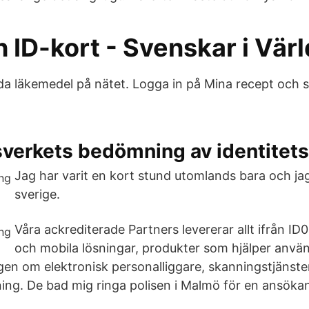
 ID-kort - Svenskar i Vär
a läkemedel på nätet. Logga in på Mina recept och s
sverkets bedömning av identite
Jag har varit en kort stund utomlands bara och jag
sverige.
Våra ackrediterade Partners levererar allt ifrån ID0
och mobila lösningar, produkter som hjälper anvä
agen om elektronisk personalliggare, skanningstjänste
ing. De bad mig ringa polisen i Malmö för en ansöka