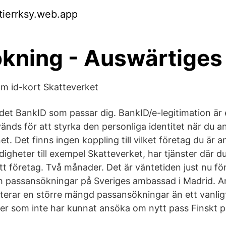
ktierrksy.web.app
kning - Auswärtiges
m id-kort Skatteverket
 det BankID som passar dig. BankID/e-legitimation är 
änds för att styrka den personliga identitet när du a
et. Det finns ingen koppling till vilket företag du är a
igheter till exempel Skatteverket, har tjänster där d
ett företag. Två månader. Det är väntetiden just nu fö
ch passansökningar på Sveriges ambassad i Madrid. A
rar en större mängd passansökningar än ett vanligt
r som inte har kunnat ansöka om nytt pass Finskt 