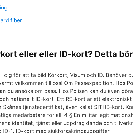
ing
ard fiber
ort eller eller ID-kort? Detta bör
l dig för att ta bild Körkort, Visum och ID. Behöver du e
 varmt välkommen till oss! Om Passexpedition. Hos Po
kan du ansöka om pass. Hos Polisen kan du även gör
och nationellt ID-kort Ett RS-kort är ett elektroniskt
 Skånes tjänstecertifikat, även kallat SITHS-kort. Ko
liga medarbetare för all 4 § En militär legitimation
ens identitet, tjänst eller uppdrag dande och tillverk
p ID-1. ID-kort med sjukförsäkringsuppgifter.