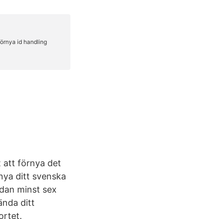
 att förnya det
rnya ditt svenska
edan minst sex
nda ditt
ortet.