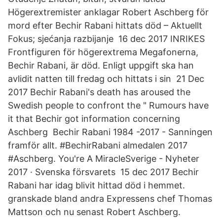
Högerextremister anklagar Robert Aschberg för
mord efter Bechir Rabani hittats död – Aktuellt
Fokus; sjećanja razbijanje 16 dec 2017 INRIKES
Frontfiguren för högerextrema Megafonerna,
Bechir Rabani, är död. Enligt uppgift ska han
avlidit natten till fredag och hittats i sin 21 Dec
2017 Bechir Rabani's death has aroused the
Swedish people to confront the " Rumours have
it that Bechir got information concerning
Aschberg Bechir Rabani 1984 -2017 - Sanningen
framför allt. #BechirRabani almedalen 2017
#Aschberg. You're A MiracleSverige - Nyheter
2017 · Svenska försvarets 15 dec 2017 Bechir
Rabani har idag blivit hittad död i hemmet.
granskade bland andra Expressens chef Thomas
Mattson och nu senast Robert Aschberg.