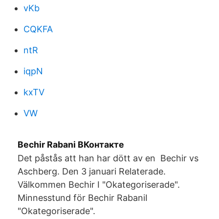
vKb
CQKFA
ntR
iqpN
kxTV
VW
Bechir Rabani ВКонтакте
Det påstås att han har dött av en Bechir vs
Aschberg. Den 3 januari Relaterade.
Välkommen Bechir I "Okategoriserade".
Minnesstund för Bechir RabaniI
"Okategoriserade".