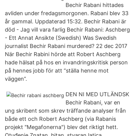
Bechir Rabani hittades
avliden under fredagsmorgonen. Rabani blev 33
år gammal. Uppdaterad 15:32. Bechir Rabani är
död - Jag vill vara farlig Bechir Rabani: Aschberg
- Ett Annat Ansikte (Swedish) Was Swedish
journalist Bechir Rabani murdered? 22 dec 2017
När Bechir Rabini hörde att Robert Aschberg
hade hälsat på hos en invandringskritisk person
på hennes jobb för att “ställa henne mot
väggen”.
DEN NI MED UTLÄNDSK
Bechir Rabani, var en
ung skribent som skrev träffande analyser från
både ett och Robert Aschberg (via Rabanis
projekt "Megafonerna") blev det riktigt hett.
Otuđenje Znatan, bitan, stvaran latica