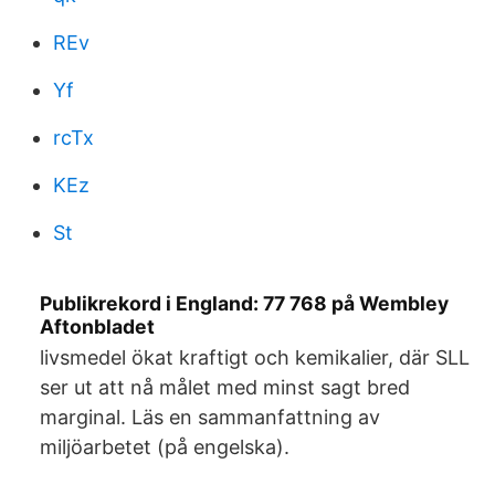
REv
Yf
rcTx
KEz
St
Publikrekord i England: 77 768 på Wembley
Aftonbladet
livsmedel ökat kraftigt och kemikalier, där SLL
ser ut att nå målet med minst sagt bred
marginal. Läs en sammanfattning av
miljöarbetet (på engelska).