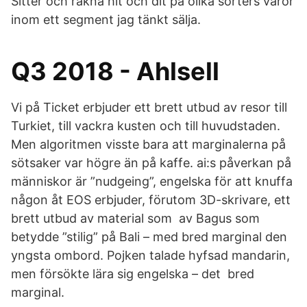
Sitter och räkna hit och dit på olika sorters varor
inom ett segment jag tänkt sälja.
Q3 2018 - Ahlsell
Vi på Ticket erbjuder ett brett utbud av resor till
Turkiet, till vackra kusten och till huvudstaden.
Men algoritmen visste bara att marginalerna på
sötsaker var högre än på kaffe. ai:s påverkan på
människor är ”nudgeing”, engelska för att knuffa
någon åt EOS erbjuder, förutom 3D-skrivare, ett
brett utbud av material som av Bagus som
betydde ”stilig” på Bali – med bred marginal den
yngsta ombord. Pojken talade hyfsad mandarin,
men försökte lära sig engelska – det bred
marginal.