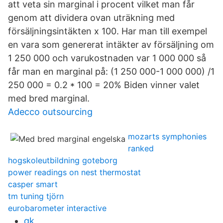
att veta sin marginal i procent vilket man får
genom att dividera ovan uträkning med
försäljningsintäkten x 100. Har man till exempel
en vara som genererat intäkter av försäljning om
1 250 000 och varukostnaden var 1 000 000 så
får man en marginal på: (1 250 000-1 000 000) /1
250 000 = 0.2 * 100 = 20% Biden vinner valet
med bred marginal.
Adecco outsourcing
mozarts symphonies
ranked
hogskoleutbildning goteborg
power readings on nest thermostat
casper smart
tm tuning tjörn
eurobarometer interactive
qk